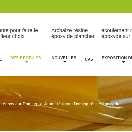
nte pour faire le
Archaize résine
écoulement d
lleur choix
époxy de plancher
époxyde sur 
DES PRODUITS
NOUVELLES
EXPOSITION D
L
CAS
e époxy dur Doming
>
Jaune résistant Doming résine époxy dur