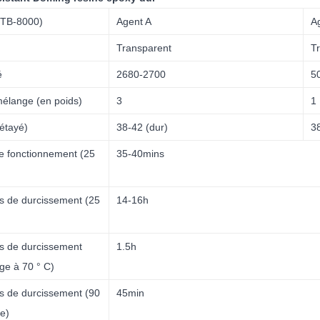
MTB-8000)
Agent A
A
Transparent
T
é
2680-2700
5
mélange (en poids)
3
1
étayé)
38-42 (dur)
3
e fonctionnement (25
35-40mins
s de durcissement (25
14-16h
s de durcissement
1.5h
ge à 70 ° C)
s de durcissement (90
45min
ie)