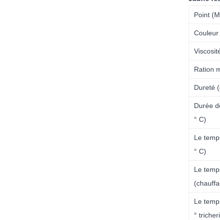
Point (
Couleur
Viscosit
Ration 
Dureté (
Durée d
° C)
Le temp
° C)
Le temp
(chauffa
Le temp
° tricher