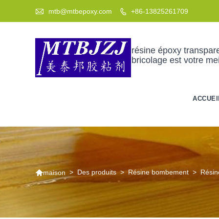

mtb@mtbepoxy.com
+86-13825261709

résine époxy transpare
bricolage est votre mei
ACCUEI

>
Des produits
>
Résine bombement
>
Résin
maison