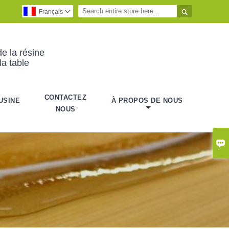

Français

e la résine
la table
CONTACTEZ
USINE
À PROPOS DE NOUS
NOUS
