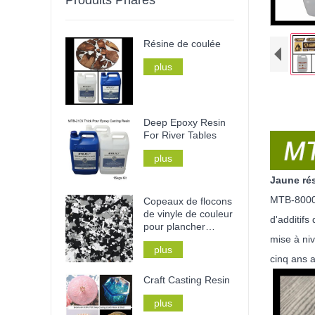
Résine de coulée
plus
Deep Epoxy Resin
For River Tables
plus
Jaune ré
MTB-8000 é
Copeaux de flocons
de vinyle de couleur
d'additifs
pour plancher
mise à niv
époxy
plus
cinq ans 
Craft Casting Resin
plus