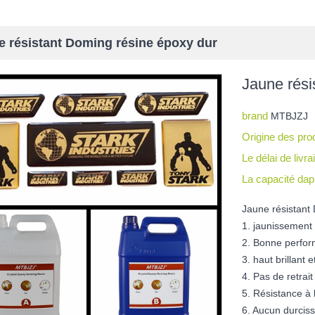
e résistant Doming résine époxy dur
Jaune rési
brand
MTBJZJ
Origine des pro
Le délai de livr
La capacité da
Jaune résistant
1. jaunissement
2. Bonne perfor
3. haut brillant 
4. Pas de retra
5. Résistance à 
6. Aucun durciss