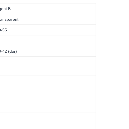
gent B
ransparent
0-55
8-42 (dur)